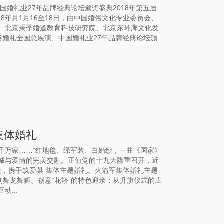
国婚礼业27年品牌经典论坛颁奖盛典2018年第五届
18年月1月16至18日，由中国婚俗文化专业委员会、
、北京秉季婚道教育科技研究院、北京东环廊文化发
婚俗婚礼全国总展演、中国婚礼业27年品牌经典论坛颁
集体婚礼
千万家……”红地毯、绿军装、白婚纱，一曲《国家》
诚与爱情的完美交融。正值党的十九大隆重召开，近
大，携手筑爱巢”集体主题婚礼。火箭军集体婚礼主题
到舞龙舞狮、创意“花轿”的特色迎亲；从升旗仪式的庄
...