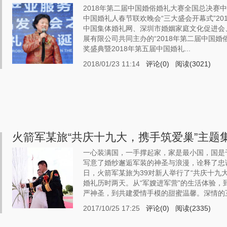
2018年第二届中国婚俗婚礼大赛全国总决赛中
中国婚礼人春节联欢晚会“三大盛会开幕式”20
中国集体婚礼网、深圳市婚姻家庭文化促进会
展有限公司共同主办的“2018年第二届中国
奖盛典暨2018年第五届中国婚礼...
2018/01/23 11:14
评论(0)
阅读(3021)
火箭军某旅“共庆十九大，携手筑爱巢”主题
一心装满国，一手撑起家，家是最小国，国是
写意了婚纱邂逅军装的神圣与浪漫，诠释了忠
日，火箭军某旅为39对新人举行了“共庆十九
婚礼历时两天。从“军嫂进军营”的生活体验，
严神圣，到共建爱情手模的甜蜜温馨。深情的互动
2017/10/25 17:25
评论(0)
阅读(2335)