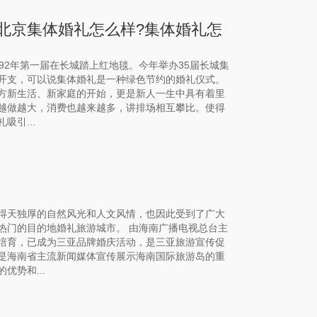
北京集体婚礼怎么样?集体婚礼怎
92年第一届在长城踏上红地毯。今年举办35届长城集
开支，可以说集体婚礼是一种绿色节约的婚礼仪式。
方新生活、新家庭的开始，更是新人一生中具有着里
越做越大，消费也越来越多，讲排场相互攀比。使得
引...
得天独厚的自然风光和人文风情，也因此受到了广大
热门的目的地婚礼旅游城市。 由海南广播电视总台主
年的培育，已成为三亚品牌婚庆活动，是三亚旅游宣传促
是海南省主流新闻媒体宣传展示海南国际旅游岛的重
势和...