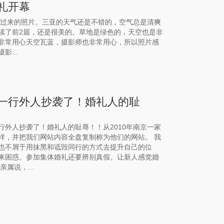
婚礼开幕
手机发过来的照片。三亚的天气还是不错的，空气总是清爽
续了前2届，还是很美的。草地是绿色的，天空也是非
是非常用心天空瓦蓝，摄影师也非常用心，所以照片感
...
一行外人抄袭了！婚礼人的耻
外人抄袭了！婚礼人的耻辱！！从2010年南京一家
样，并把我们网站内容全盘复制称为他们的网站。 我
也不屑于用抹黑和诋毁同行的方式去提升自己的位
来困惑。参加集体婚礼还要辨别真假。让新人感觉婚
属说，...