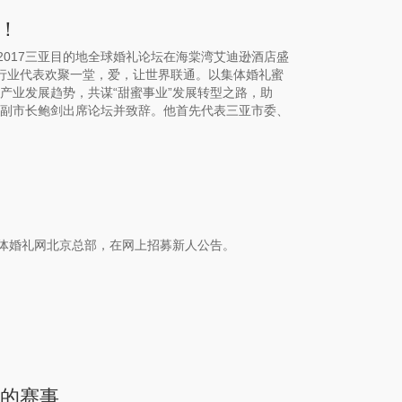
！
的2017三亚目的地全球婚礼论坛在海棠湾艾迪逊酒店盛
庆行业代表欢聚一堂，爱，让世界联通。以集体婚礼蜜
”产业发展趋势，共谋“甜蜜事业”发展转型之路，助
务副市长鲍剑出席论坛并致辞。他首先代表三亚市委、
体婚礼网北京总部，在网上招募新人公告。
践的赛事