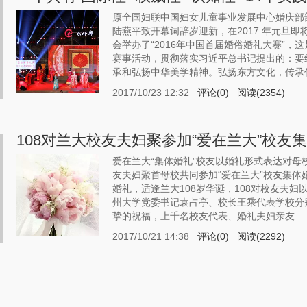
原全国妇联中国妇女儿童事业发展中心婚庆部
陆燕平致开幕词辞岁迎新，在2017 年元旦
会举办了“2016年中国首届婚俗婚礼大赛”
赛事活动，贯彻落实习近平总书记提出的：要
承和弘扬中华美学精神。弘扬东方文化，传承传统
2017/10/23 12:32
评论(0)
阅读(2354)
108对兰大校友夫妇聚参加“爱在兰大”校友
爱在兰大“集体婚礼”校友以婚礼形式表达对母校
友夫妇聚首母校共同参加“爱在兰大”校友集
婚礼，适逢兰大108岁华诞，108对校友夫
州大学党委书记袁占亭、校长王乘代表学校分
挚的祝福，上千名校友代表、婚礼夫妇亲友...
2017/10/21 14:38
评论(0)
阅读(2292)