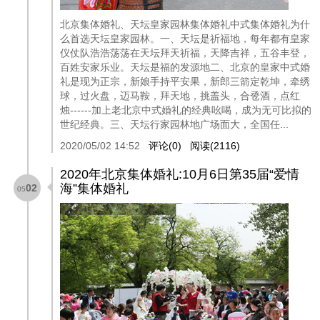
北京集体婚礼、天坛皇家园林集体婚礼中式集体婚礼为什
么首选天坛皇家园林。一、天坛是祈福地，每年都有皇家
仪仗队浩浩荡荡在天坛拜天祈福，天降吉祥，五谷丰登，
百姓安家乐业。天坛是福的发源地二、北京的皇家中式婚
礼是现为正宗，新娘手持平安果，新郎三箭定乾坤，牵绣
球，过火盘，迈马鞍，拜天地，挑盖头，合卺酒，点红
烛------加上老北京中式婚礼的经典吆喝，成为无可比拟的
世纪经典。三、天坛行家园林地广场面大，全国任...
2020/05/02 14:52
评论(0)
阅读(2116)
2020年北京集体婚礼:10月6日第35届“爱情
海”集体婚礼
02
05