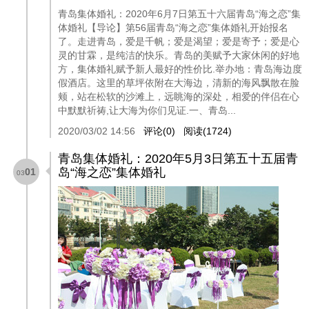
青岛集体婚礼：2020年6月7日第五十六届青岛“海之恋”集
体婚礼【导论】第56届青岛“海之恋”集体婚礼开始报名
了。走进青岛，爱是千帆；爱是渴望；爱是寄予；爱是心
灵的甘霖，是纯洁的快乐。青岛的美赋予大家休闲的好地
方，集体婚礼赋予新人最好的性价比.举办地：青岛海边度
假酒店。这里的草坪依附在大海边，清新的海风飘散在脸
颊，站在松软的沙滩上，远眺海的深处，相爱的伴侣在心
中默默祈祷,让大海为你们见证.一、青岛...
2020/03/02 14:56
评论(0)
阅读(1724)
青岛集体婚礼：2020年5月3日第五十五届青
岛“海之恋”集体婚礼
01
03