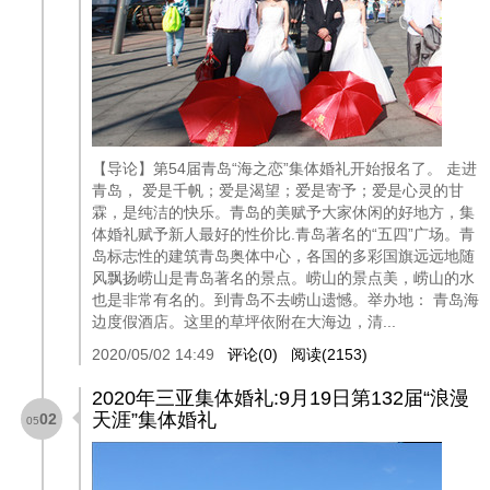
【导论】第54届青岛“海之恋”集体婚礼开始报名了。 走进
青岛， 爱是千帆；爱是渴望；爱是寄予；爱是心灵的甘
霖，是纯洁的快乐。青岛的美赋予大家休闲的好地方，集
体婚礼赋予新人最好的性价比.青岛著名的“五四”广场。青
岛标志性的建筑青岛奥体中心，各国的多彩国旗远远地随
风飘扬崂山是青岛著名的景点。崂山的景点美，崂山的水
也是非常有名的。到青岛不去崂山遗憾。举办地： 青岛海
边度假酒店。这里的草坪依附在大海边，清...
2020/05/02 14:49
评论(0)
阅读(2153)
2020年三亚集体婚礼:9月19日第132届“浪漫
天涯”集体婚礼
02
05