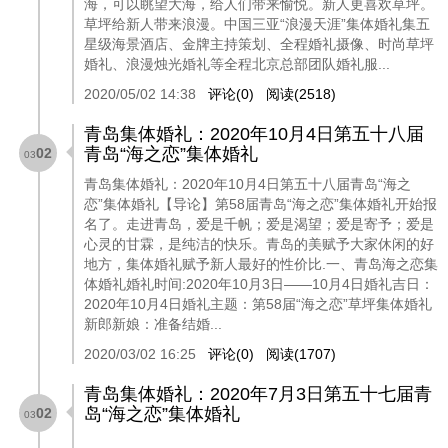
海，可以眺望大海，给人们带来愉悦。新人更喜欢草坪。
草坪给新人带来浪漫。中国三亚“浪漫天涯”集体婚礼集五
星级海景酒店、金牌主持策划、全程婚礼摄像、时尚草坪
婚礼、浪漫烛光婚礼等全程北京总部团队婚礼服...
2020/05/02 14:38
评论(0)
阅读(2518)
青岛集体婚礼：2020年10月4日第五十八届
青岛“海之恋”集体婚礼
02
03
青岛集体婚礼：2020年10月4日第五十八届青岛“海之
恋”集体婚礼【导论】第58届青岛“海之恋”集体婚礼开始报
名了。走进青岛，爱是千帆；爱是渴望；爱是寄予；爱是
心灵的甘霖，是纯洁的快乐。青岛的美赋予大家休闲的好
地方，集体婚礼赋予新人最好的性价比.一、青岛海之恋集
体婚礼婚礼时间:2020年10月3日——10月4日婚礼吉日：
2020年10月4日婚礼主题：第58届“海之恋”草坪集体婚礼
新郎新娘：准备结婚...
2020/03/02 16:25
评论(0)
阅读(1707)
青岛集体婚礼：2020年7月3日第五十七届青
岛“海之恋”集体婚礼
02
03