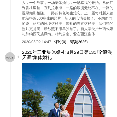
人，一个故事，一场集体婚礼，一场幸福的开始。从丽江
到香格里拉，直到拉市海，一路的浪漫无处不在、一路的
温馨如影相随、一路的特色终生难忘。上一届每对新人都
能获得近500多张的照片，新人的心情美极了。不约而同
的说：丽江的环境这样美，婚礼的布置这样美，我们拍的
照片更是美。婚纱照不用单独拍了。新人享受户外西式婚
礼和纳西民族风情。相约云南、爱在丽江集体...
2020/05/02 14:47
评论(0)
阅读(2626)
2020年三亚集体婚礼:8月29日第131届“浪漫
天涯”集体婚礼
02
05