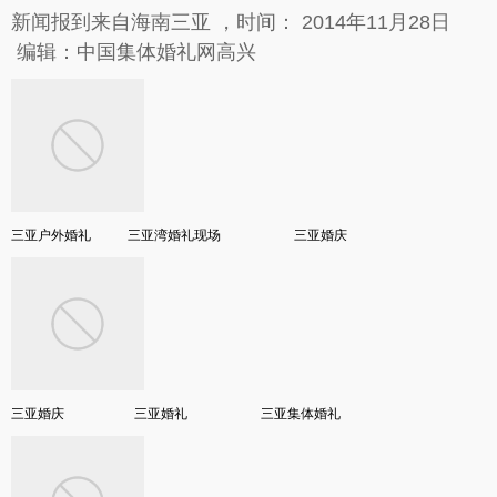
新闻报到来自海南三亚 ，时间： 2014年11月28日
编辑：中国集体婚礼网高兴
三亚户外婚礼 三亚湾婚礼现场 三亚婚庆
三亚婚庆 三亚婚礼 三亚集体婚礼