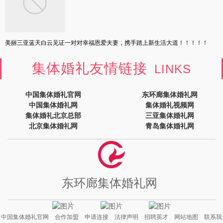
美丽三亚蓝天白云见证一对对幸福恩爱夫妻，携手踏上新生活大道！！！！！
集体婚礼友情链接
LINKS
中国集体婚礼官网
东环廊集体婚礼网
中国集体婚礼网
集体婚礼视频网
集体婚礼北京总部
三亚集体婚礼网
北京集体婚礼网
青岛集体婚礼网
东环廊集体婚礼网
中国集体婚礼官网 合作加盟 申请连接 法律声明 招聘英才 网站地图 联系我